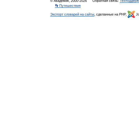
© Академик, 2000-2026
Обратная связь:
Техподдерж
👣 Путешествия
Экспорт словарей на сайты
, сделанные на PHP,
Jo