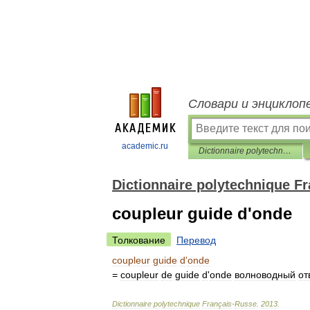
Словари и энциклоп
academic.ru
Dictionnaire polytechnique Français-Russe
Dictionnaire polytechnique F
coupleur guide d'onde
Толкование
Перевод
coupleur
guide
d
'
onde
=
coupleur
de
guide
d
'
onde
волноводный
от
Dictionnaire
polytechnique
Français
-
Russe
.
2013
.