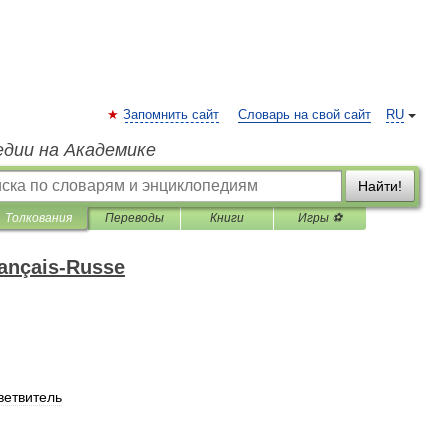
Запомнить сайт
Словарь на свой сайт
RU
едии на Академике
Найти!
Толкования
Переводы
Книги
Игры ⚽
rançais-Russe
ветвитель