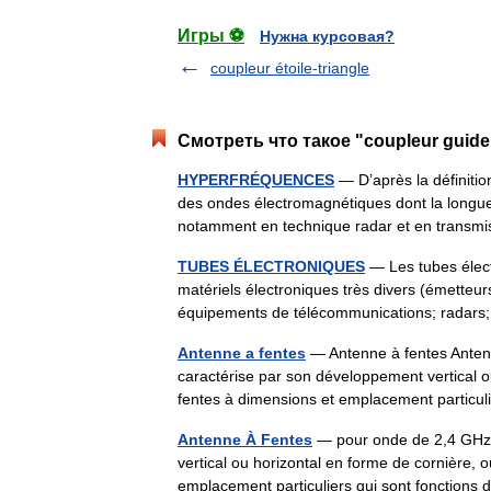
Игры ⚽
Нужна курсовая?
coupleur étoile-triangle
Смотреть что такое "coupleur guide
HYPERFRÉQUENCES
— D’après la définiti
des ondes électromagnétiques dont la longueur
notamment en technique radar et en trans
TUBES ÉLECTRONIQUES
— Les tubes élect
matériels électroniques très divers (émetteur
équipements de télécommunications; rada
Antenne a fentes
— Antenne à fentes Antenn
caractérise par son développement vertical o
fentes à dimensions et emplacement partic
Antenne À Fentes
— pour onde de 2,4 GHz. 
vertical ou horizontal en forme de cornière,
emplacement particuliers qui sont fonction