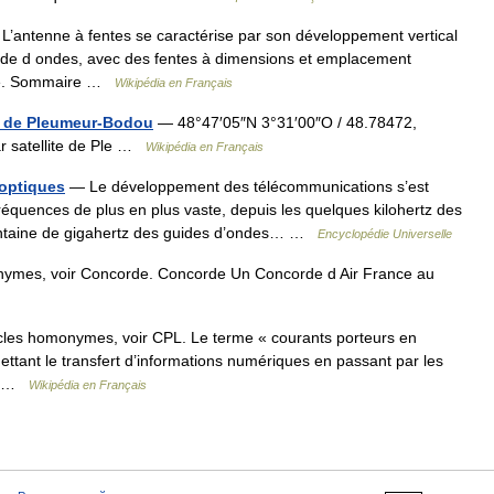
’antenne à fentes se caractérise par son développement vertical
uide d ondes, avec des fentes à dimensions et emplacement
ence. Sommaire …
Wikipédia en Français
te de Pleumeur-Bodou
— 48°47′05″N 3°31′00″O / 48.78472,
r satellite de Ple …
Wikipédia en Français
optiques
— Le développement des télécommunications s’est
 fréquences de plus en plus vaste, depuis les quelques kilohertz des
centaine de gigahertz des guides d’ondes… …
Encyclopédie Universelle
nymes, voir Concorde. Concorde Un Concorde d Air France au
cles homonymes, voir CPL. Le terme « courants porteurs en
ettant le transfert d’informations numériques en passant par les
ne… …
Wikipédia en Français