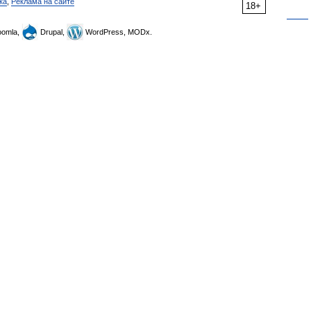
ка
,
Реклама на сайте
18+
omla,
Drupal,
WordPress, MODx.