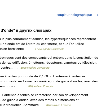
coupleur holographique
 d'onde" в других словарях:
on la plus couramment admise, les hyperfréquences représentent
 d’onde est de l’ordre du centimètre, et que l’on utilise
mission hertzienne.… …
Encyclopédie Universelle
roniques sont des composants qui entrent dans la constitution de
s de radiodiffusion; émetteurs, récepteurs, caméras de télévision;
rs; contre… …
Encyclopédie Universelle
e à fentes pour onde de 2,4 GHz. L’antenne à fentes se
u horizontal en forme de cornière, ou de guide d ondes, avec des
uliers qui sont… …
Wikipédia en Français
L’antenne à fentes se caractérise par son développement
 ou de guide d ondes, avec des fentes à dimensions et
s de la fréquence. Sommaire …
Wikipédia en Français